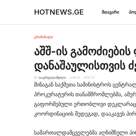
HOTNEWS.GE
ᲛᲗᲐᲕᲐᲠᲘ
ᲞᲝ
ᲙᲠᲘᲛᲘᲜᲐᲚᲘ
აშშ-ის გამოძიების
დანაშაულისთვის ძ
BY
ᲘᲐ ᲒᲠᲘᲒᲐᲚᲐᲨᲕᲘᲚᲘ
JUN 05
HITS: 51
შინაგან საქმეთა სამინისტროს ცენტრ
პროკურატურის თანამშრომლებმა, ამერ
გაფორმებული ერთობლივი დეკლარაციი
კოორდინაციის შედეგად, დააკავეს პირ
სამართალდამცველებმა აღნიშნული პირ