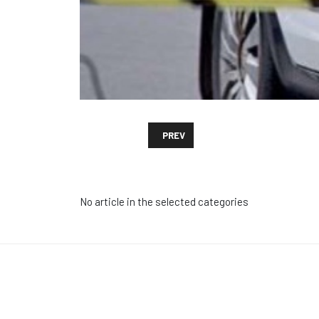
PREVIOUS ARTICLE: ᲐᲭᲐᲠᲘᲡ ᲞᲝᲚᲘᲪᲘ
PREV
No article in the selected categories