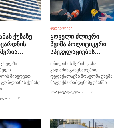
ᲓᲔᲓᲐᲥᲐᲚᲐᲥᲘ
ნას ქუჩაზე
ყოველი ძლიერი
ავარდნის
წვიმა პოლიტიკური
 მერია
სპეკულაციების
ტებას
მიზეზია - კახა კალაძე
 ქსელში
თბილისის მერის, კახა
ებს
ბული
კალაძის განცხადებით,
ლის მიხედვით,
დედაქალაქში მოსულმა უხვმა
 ლუბლიანას ქუჩაზე
ნალექმა რამდენიმე უბანში
...
ი
...
BY
ᲘᲐ ᲒᲠᲘᲒᲐᲚᲐᲨᲕᲘᲚᲘ
JUL 21
ᲕᲘᲚᲘ
JUL 21