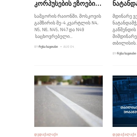
კორპუსების ეზოების
ნატანდ
კეთილმოწყობა
ცხაურებ
სამგორის რაიონში, მოსკოვის
მდინარე ვ
გრძელდება
გამზირის მე-4 კვარტლის N4,
ნატანდამჭ
N5, N6, N45, N47 და N49
გაწმენდის
საცხოვრებელი
...
მიმდინარ
თბილისის
.
BY
ᲠᲣᲡᲐ ᲮᲐᲕᲗᲐᲡᲘ
AUG 04
BY
ᲠᲣᲡᲐ ᲮᲐᲕᲗᲐᲡᲘ
ᲓᲔᲓᲐᲥᲐᲚᲐᲥᲘ
ᲓᲔᲓᲐᲥᲐᲚᲐᲥᲘ