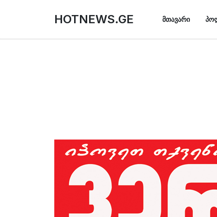
HOTNEWS.GE
ᲛᲗᲐᲕᲐᲠᲘ
ᲞᲝ