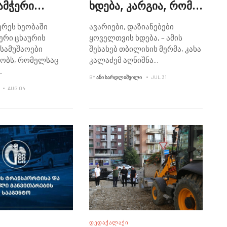
ამჭერი
ხდება, კარგია, რომ
ი იწმინდება
შესაბამისი
ერეს ხეობაში
ავარიები, დაზიანებები
რეაგირება
ერი ცხაურის
ყოველთვის ხდება, – ამის
დროულად მოხდა -
 სამუშაოები
შესახებ თბილისის მერმა, კახა
კახა კალაძე
ეობს, რომელსაც
კალაძემ აღნიშნა
...
..
BY
ᲐᲜᲘ ᲡᲐᲠᲓᲚᲘᲨᲕᲘᲚᲘ
JUL 31
AUG 04
ᲓᲔᲓᲐᲥᲐᲚᲐᲥᲘ