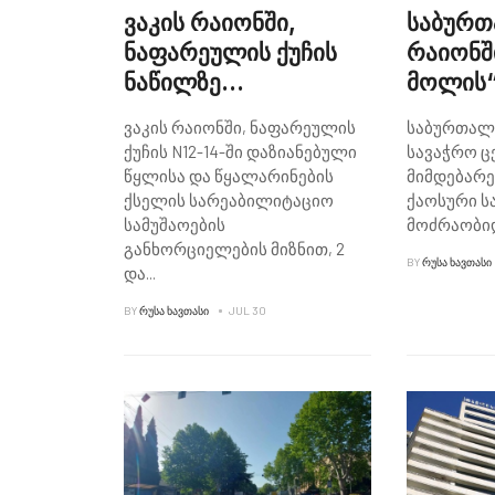
ვაკის რაიონში,
საბურ
ნაფარეულის ქუჩის
რაიონშ
ნაწილზე
მოლის“
სატრანსპორტო
ტრანსპ
ვაკის რაიონში, ნაფარეულის
საბურთალ
საშუალებების
გადაად
ქუჩის N12-14-ში დაზიანებული
სავაჭრო ც
გადაადგილება
ახალი 
წყლისა და წყალარინების
მიმდებარ
დროებით
შემუშა
ქსელის სარეაბილიტაციო
ქაოსური ს
სამუშაოების
მოძრაობი
შეიზღუდება
განხორციელების მიზნით, 2
BY
ᲠᲣᲡᲐ ᲮᲐᲕᲗᲐᲡᲘ
და
...
BY
ᲠᲣᲡᲐ ᲮᲐᲕᲗᲐᲡᲘ
JUL 30