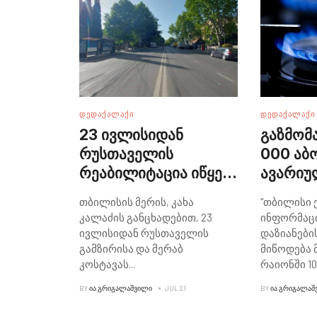
ᲓᲔᲓᲐᲥᲐᲚᲐᲥᲘ
ᲓᲔᲓᲐᲥᲐᲚᲐᲥᲘ
23 ივლისიდან
გაზმომ
რუსთაველის
000 აბ
რეაბილიტაცია იწყება
ავარიუ
- გამზირზე მოძრაობა
"თბილი
თბილისის მერის, კახა
"თბილისი 
სრულად შეიზღუდება
განცხა
კალაძის განცხადებით, 23
ინფორმაცი
ივლისიდან რუსთაველის
დაზიანების
გამზირისა და მერაბ
მიწოდება 
კოსტავას
...
რაიონში 10
BY
ᲘᲐ ᲒᲠᲘᲒᲐᲚᲐᲨᲕᲘᲚᲘ
JUL 21
BY
ᲘᲐ ᲒᲠᲘᲒᲐᲚᲐᲨ