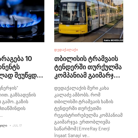
ᲓᲔᲓᲐᲥᲐᲚᲐᲥᲘ
არაგება 10
თბილისის ტრამვაის
ონენტს
ტენდერში თურქულმა
ლად შეუწყდა -
კომპანიამ გაიმარჯვა
სი ენერჯის"
- კახა კალაძე
ენერჯის"
დედაქალაქის მერი კახა
დება
ით, გაზსადენის
კალაძე ამბობს, რომ
 გამო, გაზის
თბილისში ტრამვაის ხაზის
მთაწმინდის
ტენდერში თურქეთში
...
რეგისტრირებულმა კომპანიამ
გაიმარჯვა. ერთობლივმა
ᲕᲘᲚᲘ
JUL 17
საწარმომ (EmreRay Enerji
İnşaat Sanayi ve
...