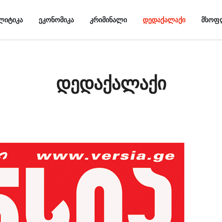
ᲚᲘᲢᲘᲙᲐ
ᲔᲙᲝᲜᲝᲛᲘᲙᲐ
ᲙᲠᲘᲛᲘᲜᲐᲚᲘ
ᲓᲔᲓᲐᲥᲐᲚᲐᲥᲘ
ᲛᲡᲝᲤ
დედაქალაქი