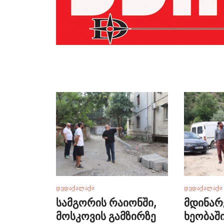
ᲓᲔᲓᲐᲥᲐᲚᲐᲥᲘ
ᲓᲔᲓᲐᲥᲐᲚᲐᲥᲘ
სამგორის რაიონში,
მდინარ
მოსკოვის გამზირზე
ხეობაშ