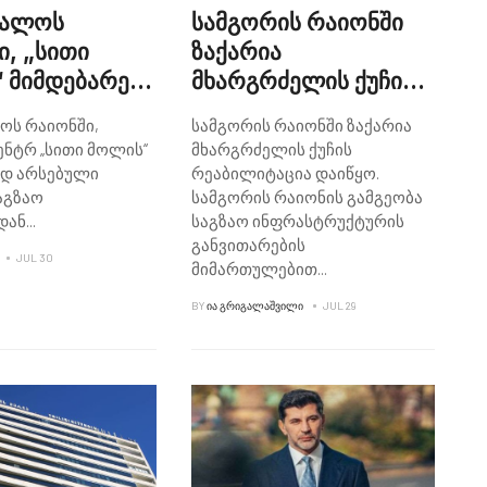
თალოს
სამგორის რაიონში
ი, „სითი
ზაქარია
 მიმდებარედ
მხარგრძელის ქუჩის
ორტის
რეაბილიტაცია
ოს რაიონში,
სამგორის რაიონში ზაქარია
გილების
დაიწყო
ენტრ „სითი მოლის“
მხარგრძელის ქუჩის
სქემა
ედ არსებული
რეაბილიტაცია დაიწყო.
ვდა
აგზაო
სამგორის რაიონის გამგეობა
დან
...
საგზაო ინფრასტრუქტურის
განვითარების
JUL 30
მიმართულებით
...
BY
ᲘᲐ ᲒᲠᲘᲒᲐᲚᲐᲨᲕᲘᲚᲘ
JUL 29