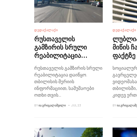
ᲓᲔᲓᲐᲥᲐᲚᲐᲥᲘ
ᲓᲔᲓᲐᲥᲐᲚᲐᲥᲘ
რუსთაველის
ლუბლია
გამზირის სრული
მიწის ჩ
რეაბილიტაცია
ფაქტზე
დაიწყო - რა
განმარ
რუსთაველის გამზირის სრული
სოციალურ
სამუშაოები
ავრცელ
რეაბილიტაცია დაიწყო.
გავრცელე
ჩატარდება პირველ
თბილისის მერიის
ვიდეომასა
ეტაპზე?
ინფორმაციით, სამუშაოები
თბილისში,
ოთხი თვის
...
კიდევ ერთ
BY
ᲘᲐ ᲒᲠᲘᲒᲐᲚᲐᲨᲕᲘᲚᲘ
JUL 23
BY
ᲘᲐ ᲒᲠᲘᲒᲐᲚᲐᲨ