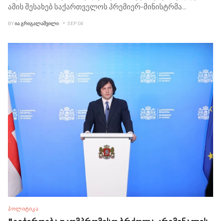
ამის შესახებ საქართველოს პრემიერ-მინისტრმა
...
BY
ᲘᲐ ᲒᲠᲘᲒᲐᲚᲐᲨᲕᲘᲚᲘ
SEP 08
ᲞᲝᲚᲘᲢᲘᲙᲐ