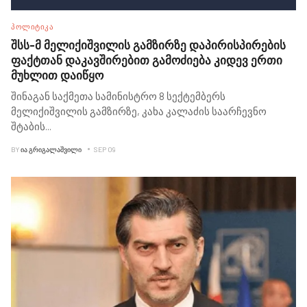
ᲞᲝᲚᲘᲢᲘᲙᲐ
შსს-მ მელიქიშვილის გამზირზე დაპირისპირების
ფაქტთან დაკავშირებით გამოძიება კიდევ ერთი
მუხლით დაიწყო
შინაგან საქმეთა სამინისტრო 8 სექტემბერს
მელიქიშვილის გამზირზე, კახა კალაძის საარჩევნო
შტაბის
...
BY
ᲘᲐ ᲒᲠᲘᲒᲐᲚᲐᲨᲕᲘᲚᲘ
SEP 09