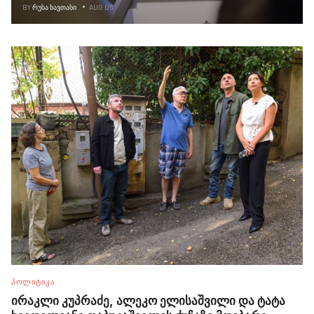
BY
ᲠᲣᲡᲐ ᲮᲐᲕᲗᲐᲡᲘ
AUG 06
ᲞᲝᲚᲘᲢᲘᲙᲐ
ირაკლი კუპრაძე, ალეკო ელისაშვილი და ტატა