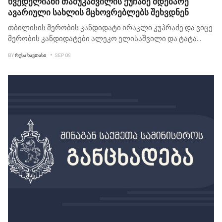
ხვედელიანი თაბუკაშვილის ქუჩაზე მდებარე
ავარიული სახლის მცხოვრებლებს შეხვდნენ
თბილისის მერობის კანდიდატი ირაკლი კუპრაძე და ვიცე
მერობის კანდიდატები ალეკო ელისაშვილი და ტატა
...
BY
ᲠᲣᲡᲐ ᲮᲐᲕᲗᲐᲡᲘ
SEP 09