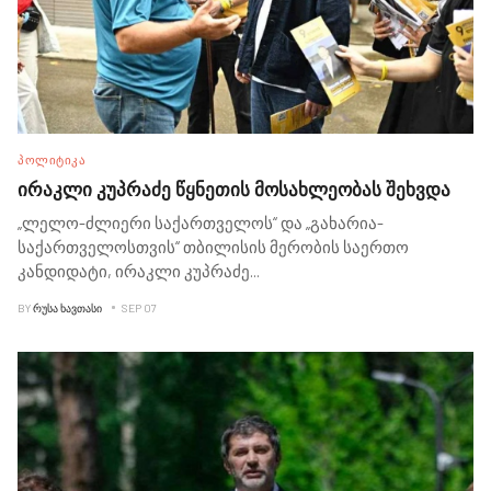
ᲞᲝᲚᲘᲢᲘᲙᲐ
ირაკლი კუპრაძე წყნეთის მოსახლეობას შეხვდა
„ლელო-ძლიერი საქართველოს“ და „გახარია-
საქართველოსთვის“ თბილისის მერობის საერთო
კანდიდატი, ირაკლი კუპრაძე
...
BY
ᲠᲣᲡᲐ ᲮᲐᲕᲗᲐᲡᲘ
SEP 07