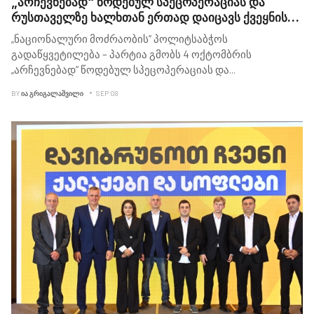
„არჩევნებად“ წოდებულ სპეცოპერაციას და
რუსთაველზე ხალხთან ერთად დაიცავს ქვეყნის
ევროპულ მომავალს - ლევან ბეჟაშვილი
„ნაციონალური მოძრაობის“ პოლიტსაბჭოს
გადაწყვეტილება – პარტია გმობს 4 ოქტომბრის
„არჩევნებად“ წოდებულ სპეცოპერაციას და
...
BY
ᲘᲐ ᲒᲠᲘᲒᲐᲚᲐᲨᲕᲘᲚᲘ
SEP 08