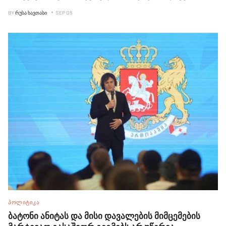
BY
ᲠᲣᲡᲐ ᲮᲐᲕᲗᲐᲡᲘ
SEP 06
ᲞᲝᲚᲘᲢᲘᲙᲐ
ბატონი ანიტას და მისი დავალების მიმცემების