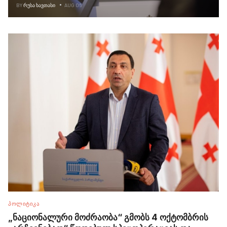
BY
ᲠᲣᲡᲐ ᲮᲐᲕᲗᲐᲡᲘ
AUG 06
ᲞᲝᲚᲘᲢᲘᲙᲐ
„ნაციონალური მოძრაობა“ გმობს 4 ოქტომბრის