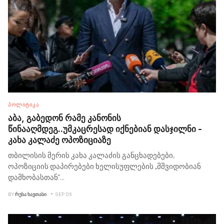
ᲞᲝᲚᲘᲢᲘᲙᲐ
აბა, გაბედონ რამე კანონის
წინააღმდეგ..უმკაცრესად იქნებიან დასჯილნი -
კახა კალაძე ოპოზიციაზე
თბილისის მერის კახა კალაძის განცხადებები,
ოპოზიციის დაპირებები ხელისუფლების „მშვიდობიან
დამხობასთან“
...
BY
ᲠᲣᲡᲐ ᲮᲐᲕᲗᲐᲡᲘ
SEP 06