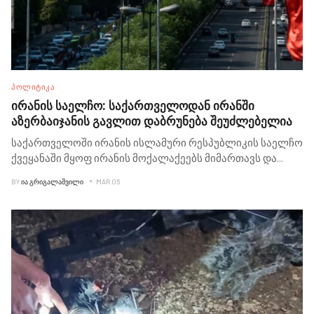
ᲞᲝᲚᲘᲢᲘᲙᲐ
ირანის საელჩო: საქართველოდან ირანში
აზერბაიჯანის გავლით დაბრუნება შეუძლებელია
საქართველოში ირანის ისლამური რესპუბლიკის საელჩო
ქვეყანაში მყოფ ირანის მოქალაქეებს მიმართავს და
...
BY
ᲘᲐ ᲒᲠᲘᲒᲐᲚᲐᲨᲕᲘᲚᲘ
MAR 05