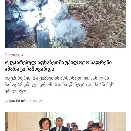
ᲞᲝᲚᲘᲢᲘᲙᲐ
ოკუპირებულ აფხაზეთში უპილოტო საფრენი
აპარატი ჩამოვარდა
ოკუპირებული აფხაზეთის აღმოსავლეთ ნაწილში
ჩამოვარდნილი დრონის ფრაგმენტები აღმოაჩინეს.
უპილოტო
...
BY
ᲠᲣᲡᲐ ᲮᲐᲕᲗᲐᲡᲘ
MAR 05