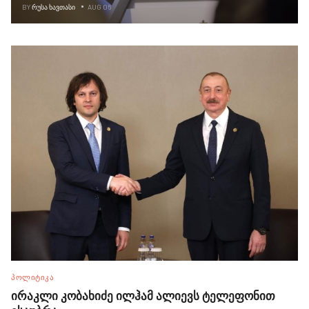
BY
ᲠᲣᲡᲐ ᲮᲐᲕᲗᲐᲡᲘ
AUG 06
ᲞᲝᲚᲘᲢᲘᲙᲐ
ირაკლი კობახიძე ილჰამ ალიევს ტელეფონით