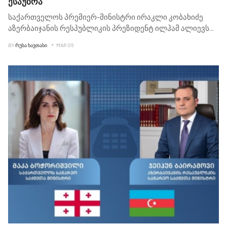
ესაუბრა
საქართველოს პრემიერ-მინისტრი ირაკლი კობახიძე
აზერბაიჯანის რესპუბლიკის პრეზიდენტ ილჰამ ალიევს
...
BY
ᲠᲣᲡᲐ ᲮᲐᲕᲗᲐᲡᲘ
MAR 05