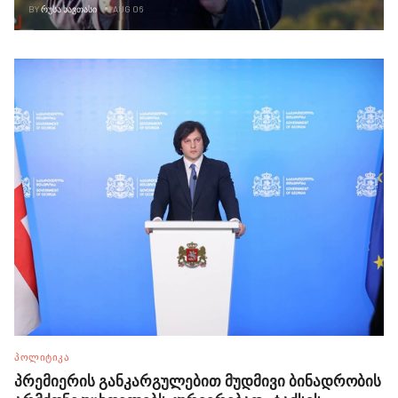
BY
ᲠᲣᲡᲐ ᲮᲐᲕᲗᲐᲡᲘ
AUG 06
ᲞᲝᲚᲘᲢᲘᲙᲐ
პრემიერის განკარგულებით მუდმივი ბინადრობის