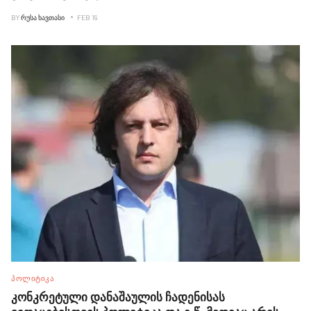
BY
ᲠᲣᲡᲐ ᲮᲐᲕᲗᲐᲡᲘ
FEB 19
ᲞᲝᲚᲘᲢᲘᲙᲐ
კონკრეტული დანაშაულის ჩადენისას