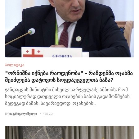
ᲞᲝᲚᲘᲢᲘᲙᲐ
"ორნიშნა იქნება რაოდენობა" - რამდენმა ოჯახმა
შეიძლება დატოვოს სოცდაუცველთა ბაზა?
ჯანდაცვის მინისტრი მიხეილ სარჯველაძე ამბობს, რომ
სოციალურად დაუცველი ოჯახების ბაზის გადამოწმების
შედეგად ბაზას, სავარაუდოდ, ოჯახების
...
BY
ᲘᲐ ᲒᲠᲘᲒᲐᲚᲐᲨᲕᲘᲚᲘ
FEB 20