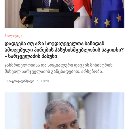
ᲞᲝᲚᲘᲢᲘᲙᲐ
დადგება თუ არა სოცდაუცველთა ბაზიდან
ამოღებული პირების პასუხისმგებლობის საკითხი?
- სარჯველაძის პასუხი
ჯანმრთელობისა და სოციალური დაცვის მინისტრის,
მიხეილ სარჯველაძის განცხადებით, არსებობს
...
BY
ᲘᲐ ᲒᲠᲘᲒᲐᲚᲐᲨᲕᲘᲚᲘ
FEB 20