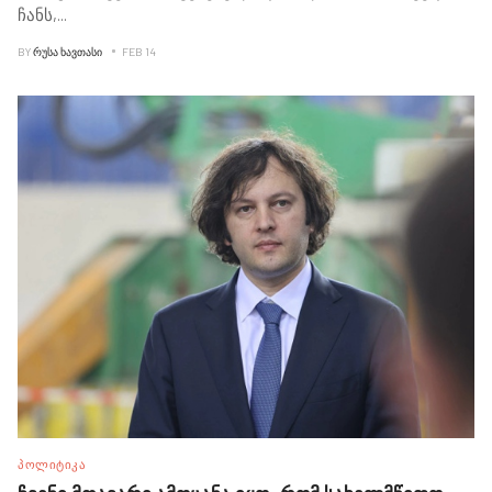
ჩანს,
...
BY
ᲠᲣᲡᲐ ᲮᲐᲕᲗᲐᲡᲘ
FEB 14
ᲞᲝᲚᲘᲢᲘᲙᲐ