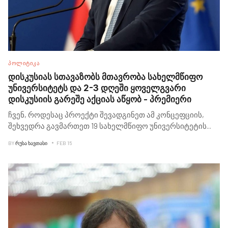
ᲞᲝᲚᲘᲢᲘᲙᲐ
დისკუსიას სთავაზობს მთავრობა სახელმწიფო
უნივერსიტეტს და 2-3 დღეში ყოველგვარი
დისკუსიის გარეშე აქციას აწყობ - პრემიერი
ჩვენ, როდესაც პროექტი შევადგინეთ ამ კონცეფციის,
შეხვედრა გავმართეთ 19 სახელმწიფო უნივერსიტეტის
...
BY
ᲠᲣᲡᲐ ᲮᲐᲕᲗᲐᲡᲘ
FEB 15