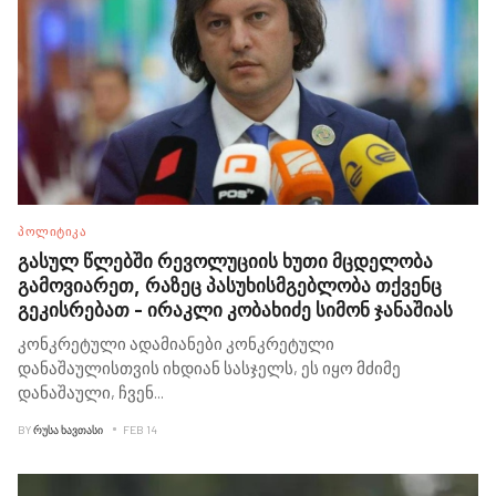
ᲞᲝᲚᲘᲢᲘᲙᲐ
გასულ წლებში რევოლუციის ხუთი მცდელობა
გამოვიარეთ, რაზეც პასუხისმგებლობა თქვენც
გეკისრებათ - ირაკლი კობახიძე სიმონ ჯანაშიას
კონკრეტული ადამიანები კონკრეტული
დანაშაულისთვის იხდიან სასჯელს, ეს იყო მძიმე
დანაშაული, ჩვენ
...
BY
ᲠᲣᲡᲐ ᲮᲐᲕᲗᲐᲡᲘ
FEB 14