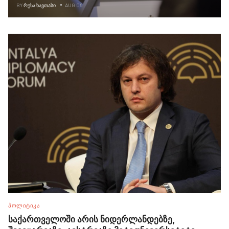
BY
ᲠᲣᲡᲐ ᲮᲐᲕᲗᲐᲡᲘ
AUG 06
ᲞᲝᲚᲘᲢᲘᲙᲐ
საქართველოში არის ნიდერლანდებზე,