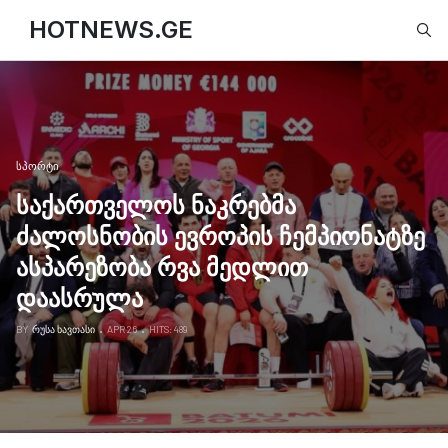
Type
HOTNEWS.GE
ᲡᲞᲝᲠᲢᲘ
საქართველოს ნაკრებმა
ძალოსნობის ევროპის ჩემპიონატზე
ასპარეზობა რვა მედლით
დაასრულა
BY
ᲠᲣᲡᲐ ᲮᲐᲕᲗᲐᲡᲘ
APR 26
HITS: 489