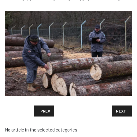
PREVIOUS ARTICLE: ᲞᲝᲚᲝᲜᲔᲗᲨᲘ ᲡᲐᲮᲚᲔᲑᲘᲡ ᲒᲐᲥᲣᲠ
NEXT ARTI
PREV
NEXT
No article in the selected categories