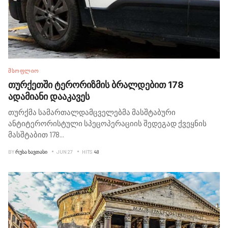
ᲛᲡᲝᲤᲚᲘᲝ
თურქეთში ტერორიზმის ბრალდებით 178
ადამიანი დააკავეს
თურქმა სამართალდამცველებმა მასშტაბური
ანტიტერორისტული სპეცოპერაციის შედეგად ქვეყნის
მასშტაბით 178
...
BY
ᲠᲣᲡᲐ ᲮᲐᲕᲗᲐᲡᲘ
JUN 27
HITS
48