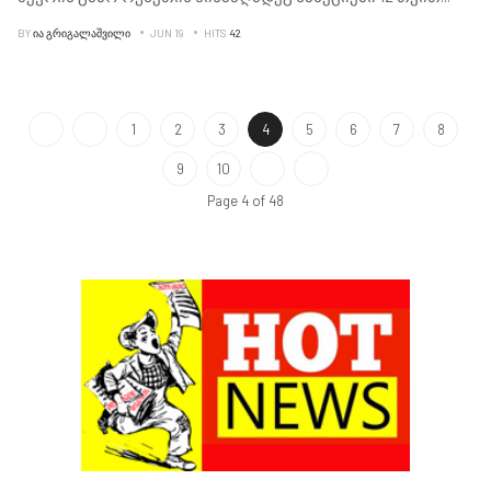
BY
ᲘᲐ ᲒᲠᲘᲒᲐᲚᲐᲨᲕᲘᲚᲘ
JUN 19
HITS
42
1
2
3
4
5
6
7
8
9
10
Page 4 of 48