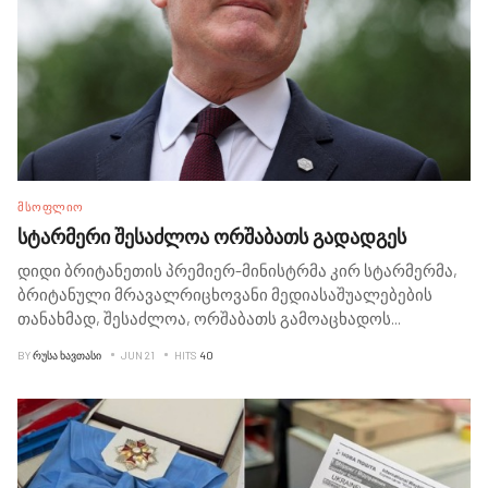
ᲛᲡᲝᲤᲚᲘᲝ
სტარმერი შესაძლოა ორშაბათს გადადგეს
დიდი ბრიტანეთის პრემიერ-მინისტრმა კირ სტარმერმა,
ბრიტანული მრავალრიცხოვანი მედიასაშუალებების
თანახმად, შესაძლოა, ორშაბათს გამოაცხადოს
...
BY
ᲠᲣᲡᲐ ᲮᲐᲕᲗᲐᲡᲘ
JUN 21
HITS
40