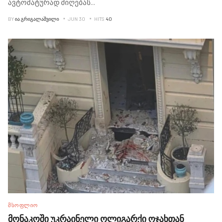
ავტომატურად მიღებას
...
BY
ᲘᲐ ᲒᲠᲘᲒᲐᲚᲐᲨᲕᲘᲚᲘ
JUN 30
HITS
40
ᲛᲡᲝᲤᲚᲘᲝ
მონაკოში უკრაინელი ოლიგარქი ოჯახთან