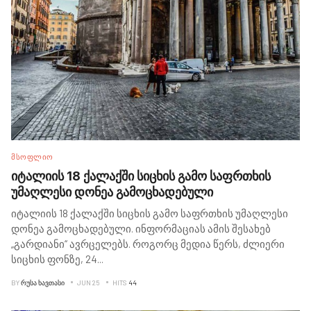
ᲛᲡᲝᲤᲚᲘᲝ
იტალიის 18 ქალაქში სიცხის გამო საფრთხის
უმაღლესი დონეა გამოცხადებული
იტალიის 18 ქალაქში სიცხის გამო საფრთხის უმაღლესი
დონეა გამოცხადებული. ინფორმაციას ამის შესახებ
„გარდიანი“ ავრცელებს. როგორც მედია წერს, ძლიერი
სიცხის ფონზე, 24
...
BY
ᲠᲣᲡᲐ ᲮᲐᲕᲗᲐᲡᲘ
JUN 25
HITS
44