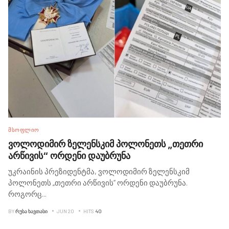
ᲛᲡᲝᲤᲚᲘᲝ
ვოლოდიმირ ზელენსკიმ პოლონეთს „თეთრი
არწივის“ ორდენი დაუბრუნა
უკრაინის პრეზიდენტმა, ვოლოდიმირ ზელენსკიმ
პოლონეთს „თეთრი არწივის“ ორდენი დაუბრუნა.
როგორც
...
BY
ᲠᲣᲡᲐ ᲮᲐᲕᲗᲐᲡᲘ
JUN 20
HITS
40