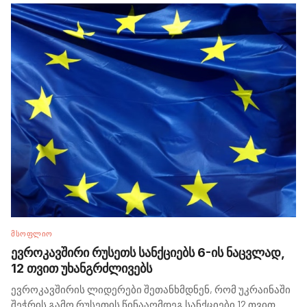
ᲛᲡᲝᲤᲚᲘᲝ
ევროკავშირი რუსეთს სანქციებს 6-ის ნაცვლად,
12 თვით უხანგრძლივებს
ევროკავშირის ლიდერები შეთანხმდნენ, რომ უკრაინაში
შეჭრის გამო რუსეთის წინააღმდეგ სანქციები 12 თვით
...