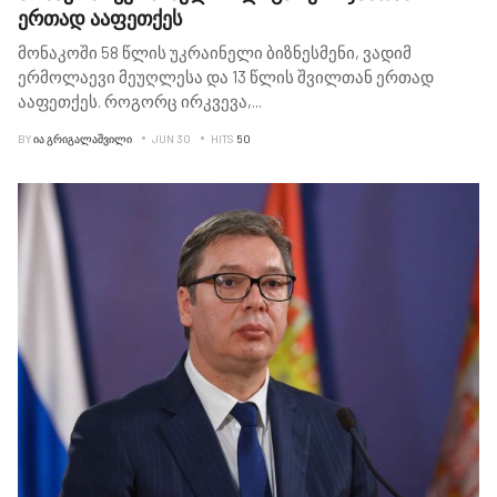
ერთად ააფეთქეს
მონაკოში 58 წლის უკრაინელი ბიზნესმენი, ვადიმ
ერმოლაევი მეუღლესა და 13 წლის შვილთან ერთად
ააფეთქეს. როგორც ირკვევა,
...
BY
ᲘᲐ ᲒᲠᲘᲒᲐᲚᲐᲨᲕᲘᲚᲘ
JUN 30
HITS
50