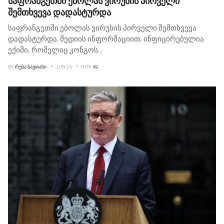
საფრანგეთში ებოლას ვირუსის პირველი
შემთხვევა დადასტურდა
საფრანგეთში ებოლას ვირუსის პირველი შემთხვევა
დადასტურდა. მედიის ინფორმაციით, ინფიცირებულია
ექიმი, რომელიც კონგოს
...
BY
ᲠᲣᲡᲐ ᲮᲐᲕᲗᲐᲡᲘ
JUN 24
HITS
49