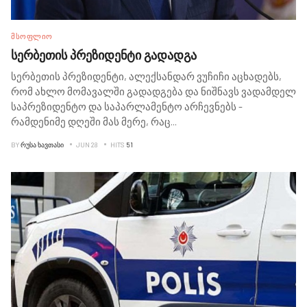
ᲛᲡᲝᲤᲚᲘᲝ
სერბეთის პრეზიდენტი გადადგა
სერბეთის პრეზიდენტი, ალექსანდარ ვუჩიჩი აცხადებს,
რომ ახლო მომავალში გადადგება და ნიშნავს ვადამდელ
საპრეზიდენტო და საპარლამენტო არჩევნებს -
რამდენიმე დღეში მას მერე, რაც
...
BY
ᲠᲣᲡᲐ ᲮᲐᲕᲗᲐᲡᲘ
JUN 28
HITS
51