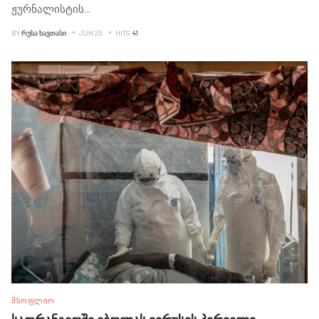
ჟურნალისტის
...
BY
ᲠᲣᲡᲐ ᲮᲐᲕᲗᲐᲡᲘ
JUN 25
HITS
41
ᲛᲡᲝᲤᲚᲘᲝ