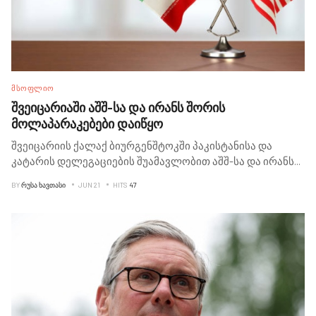
ᲛᲡᲝᲤᲚᲘᲝ
შვეიცარიაში აშშ-სა და ირანს შორის
მოლაპარაკებები დაიწყო
შვეიცარიის ქალაქ ბიურგენშტოკში პაკისტანისა და
კატარის დელეგაციების შუამავლობით აშშ-სა და ირანს
...
BY
ᲠᲣᲡᲐ ᲮᲐᲕᲗᲐᲡᲘ
JUN 21
HITS
47