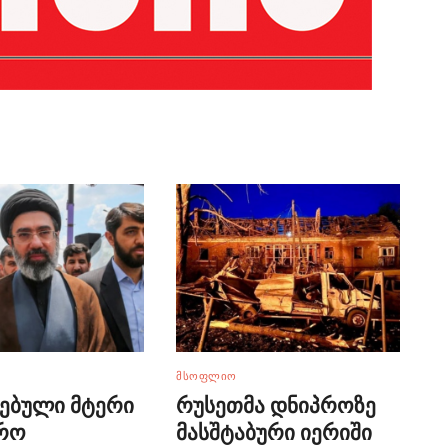
ᲛᲡᲝᲤᲚᲘᲝ
ებული მტერი
რუსეთმა დნიპროზე
რო
მასშტაბური იერიში