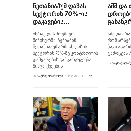
ნეთანიაჰუმ ღაზას
აშშ და 
სექტორის 70%-ის
დროები
დაკავების
გახანგ
განკარგულება გასცა
შეთანხ
ისრაელის პრემიერ-
აშშ და ირა
მინისტრმა, ბენიამინ
რომ არსე
ნეთანიაჰუმ არმიას ღაზის
ზავი გაგრ
სექტორის 70%-ზე კონტროლის
გამოცემა A
დამყარების განკარგულება
BY
ᲘᲐ ᲒᲠᲘᲒᲐᲚᲐᲨ
მისცა. ქვეყნის
...
BY
ᲘᲐ ᲒᲠᲘᲒᲐᲚᲐᲨᲕᲘᲚᲘ
MAY 29
HITS
62