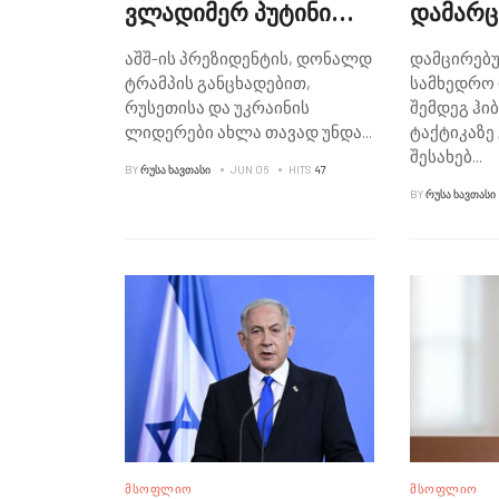
ვლადიმერ პუტინი
დამარც
ახლა თავად უნდა
ჰიბრიდ
აშშ-ის პრეზიდენტის, დონალდ
დამცირებ
გაერკვნენ ომის
ტაქტიკა
ტრამპის განცხადებით,
სამხედრო 
საკითხში, მგონია,
მოჯტაბა
რუსეთისა და უკრაინის
შემდეგ ჰი
ყველაფერი
ლიდერები ახლა თავად უნდა
...
ტაქტიკაზე 
შესახებ
...
მოგვარდება - ტრამპი
BY
ᲠᲣᲡᲐ ᲮᲐᲕᲗᲐᲡᲘ
JUN 06
HITS
47
BY
ᲠᲣᲡᲐ ᲮᲐᲕᲗᲐᲡᲘ
ᲛᲡᲝᲤᲚᲘᲝ
ᲛᲡᲝᲤᲚᲘᲝ