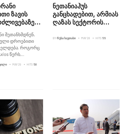
ირანი
ნეთანიაჰუს
თი ზავის
განცხადებით, არმიას
რძლივებაზე
ღაზას სექტორის
მდნენ
70%-ის კონტროლის
ნი შეთანხმდნენ,
ქვეშ აღება უბრძანა
BY
ᲠᲣᲡᲐ ᲮᲐᲕᲗᲐᲡᲘ
MAY 28
HITS
56
ბული დროებითი
ძელდება. როგორც
xios წერს,
...
ᲕᲘᲚᲘ
MAY 29
HITS
58