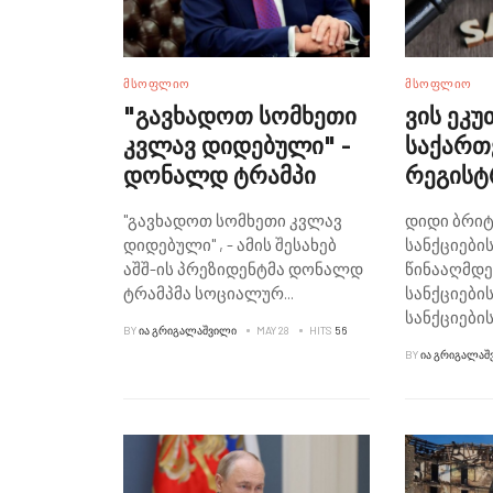
ᲛᲡᲝᲤᲚᲘᲝ
ᲛᲡᲝᲤᲚᲘᲝ
"გავხადოთ სომხეთი
ვის ეკუ
კვლავ დიდებული" -
საქარ
დონალდ ტრამპი
რეგის
კომპანი
"გავხადოთ სომხეთი კვლავ
დიდი ბრიტ
რომლე
დიდებული" , - ამის შესახებ
სანქციები
ბრიტან
აშშ-ის პრეზიდენტმა დონალდ
წინააღმდე
დაასან
ტრამპმა სოციალურ
...
სანქციები
სანქციების
BY
ᲘᲐ ᲒᲠᲘᲒᲐᲚᲐᲨᲕᲘᲚᲘ
MAY 28
HITS
56
BY
ᲘᲐ ᲒᲠᲘᲒᲐᲚᲐᲨ