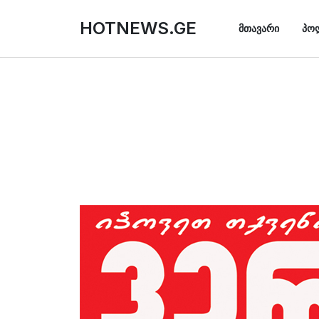
HOTNEWS.GE
ᲛᲗᲐᲕᲐᲠᲘ
ᲞᲝ