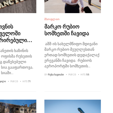
ᲛᲡᲝᲤᲚᲘᲝ
თვნის
მარკო რუბიო
თველოში
სომხეთში ჩავიდა
ტრირებული
აშშ-ის სახელმწიფო მდივანი
ები,
მარკო რუბიო მეუღლესთან
ანეთის ხაზინის
ბიც
ერთად სომხეთის დედაქალაქ
ს ოფისმა რუსეთის
ეთმა დღეს
ერევანში ჩავიდა. რუბიოს
გ დაწესებული
აეროპორტში სომხეთის
...
ქცირა
ს სია გააფართოვა,
 სიაში
...
BY
ᲠᲣᲡᲐ ᲮᲐᲕᲗᲐᲡᲘ
MAY 26
HITS
56
ᲕᲘᲚᲘ
MAY 26
HITS
71