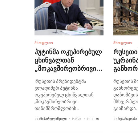
ᲛᲡᲝᲤᲚᲘᲝ
ᲛᲡᲝᲤᲚᲘᲝ
პუტინმა ოკუპირებულ
რუსეთი
ცხინვალთან
უკრაინ
„მოკავშირეობრივი
განხო
თანამშრომლობის
დაბომბ
რუსეთის პრეზიდენტმა
რუსეთის მ
გაღრმავების
მსხვერ
ვლადიმერ პუტინმა
განხორცი
შესახებ” კანონს
ოთხამდ
ოკუპირებულ ცხინვალთან
დაბომბვის
ხელი მოაწერა
ზელენს
„მოკავშირეობრივი
მსხვერპლი
თანამშრომლობის
...
გაიზარდა. 
BY
ᲐᲜᲘ ᲡᲐᲠᲓᲚᲘᲨᲕᲘᲚᲘ
MAY 25
HITS
159
BY
ᲠᲣᲡᲐ ᲮᲐᲕᲗᲐᲡᲘ