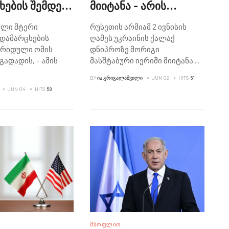
ხების შემდეგ
მიიტანა - არის
ული ომის
მსხვერპლი
ული მტერი
რუსეთის არმიამ 2 ივნისის
ზე გადადის -
დამარცხების
ღამეს უკრაინის ქალაქ
 ხამენეი
ბრიდული ომის
დნიპროზე მორიგი
გადადის, – ამის
მასშტაბური იერიში მიიტანა
...
.
BY
ᲘᲐ ᲒᲠᲘᲒᲐᲚᲐᲨᲕᲘᲚᲘ
JUN 02
HITS
61
JUN 04
HITS
58
ᲛᲡᲝᲤᲚᲘᲝ