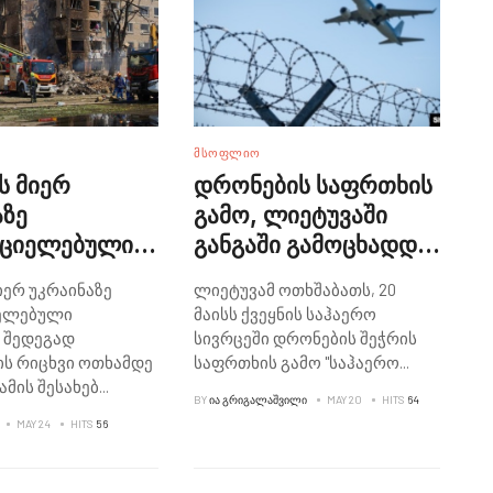
ᲛᲡᲝᲤᲚᲘᲝ
ს მიერ
დრონების საფრთხის
აზე
გამო, ლიეტუვაში
რციელებული
განგაში გამოცხადდა
ვის შედეგად
და აეროპორტი
იერ უკრაინაზე
ლიეტუვამ ოთხშაბათს, 20
პლის რიცხვი
დაიხურა
ელებული
მაისს ქვეყნის საჰაერო
ე გაიზარდა -
 შედეგად
სივრცეში დრონების შეჭრის
კი
ს რიცხვი ოთხამდე
საფრთხის გამო "საჰაერო
...
ამის შესახებ
...
BY
ᲘᲐ ᲒᲠᲘᲒᲐᲚᲐᲨᲕᲘᲚᲘ
MAY 20
HITS
64
MAY 24
HITS
56