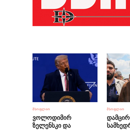
ᲛᲡᲝᲤᲚᲘᲝ
ᲛᲡᲝᲤᲚᲘᲝ
ვოლოდიმირ
დამცირ
ზელენსკი და
სამხედ