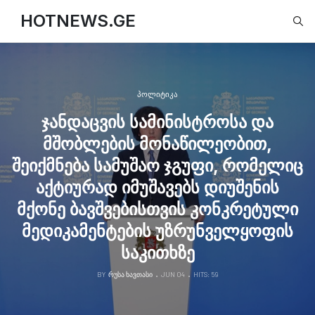
Type
HOTNEWS.GE
ᲞᲝᲚᲘᲢᲘᲙᲐ
ჯანდაცვის სამინისტროსა და
მშობლების მონაწილეობით,
შეიქმნება სამუშაო ჯგუფი, რომელიც
აქტიურად იმუშავებს დიუშენის
მქონე ბავშვებისთვის კონკრეტული
მედიკამენტების უზრუნველყოფის
საკითხზე
BY
ᲠᲣᲡᲐ ᲮᲐᲕᲗᲐᲡᲘ
JUN 04
HITS: 59