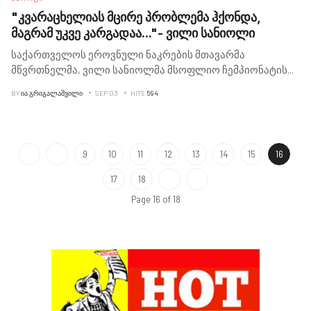
"კვარაცხელიას მცირე პრობლემა ჰქონდა,
მაგრამ უკვე კარგადაა..."- ვილი სანიოლი
საქართველოს ეროვნული ნაკრების მთავარმა
მწვრთნელმა, ვილი სანიოლმა მსოფლიო ჩემპიონატის
...
BY
ᲘᲐ ᲒᲠᲘᲒᲐᲚᲐᲨᲕᲘᲚᲘ
SEP 03
HITS
594
9
10
11
12
13
14
15
16
17
18
Page 16 of 18