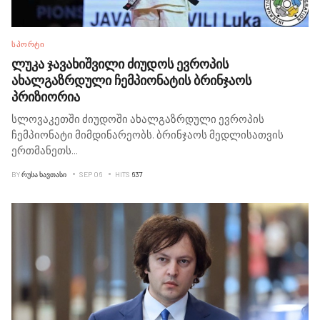
ᲡᲞᲝᲠᲢᲘ
ლუკა ჯავახიშვილი ძიუდოს ევროპის
ახალგაზრდული ჩემპიონატის ბრინჯაოს
პრიზიორია
სლოვაკეთში ძიუდოში ახალგაზრდული ევროპის
ჩემპიონატი მიმდინარეობს. ბრინჯაოს მედლისათვის
ერთმანეთს
...
BY
ᲠᲣᲡᲐ ᲮᲐᲕᲗᲐᲡᲘ
SEP 06
HITS
637