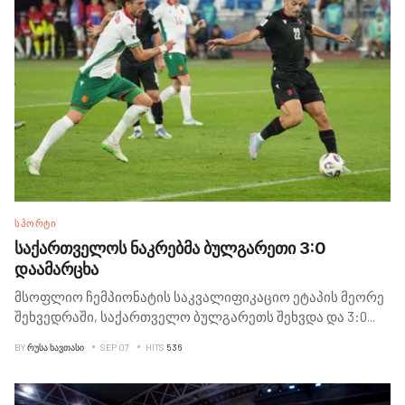
ᲡᲞᲝᲠᲢᲘ
საქართველოს ნაკრებმა ბულგარეთი 3:0
დაამარცხა
მსოფლიო ჩემპიონატის საკვალიფიკაციო ეტაპის მეორე
შეხვედრაში, საქართველო ბულგარეთს შეხვდა და 3:0
...
BY
ᲠᲣᲡᲐ ᲮᲐᲕᲗᲐᲡᲘ
SEP 07
HITS
536