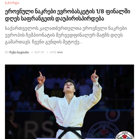
ᲡᲞᲝᲠᲢᲘ
ეროვნული ნაკრები ევრობასკეტის 1/8 ფინალში
დღეს საფრანგეთს დაუპირისპირდება
საქართველოს კალათბურთელთა ეროვნული ნაკრები
ევროპის ჩემპიონატის მერვედფინალურ მატჩს დღეს
გამართავს. ჩვენი გუნდის მეტოქე
...
BY
ᲠᲣᲡᲐ ᲮᲐᲕᲗᲐᲡᲘ
SEP 07
HITS
444