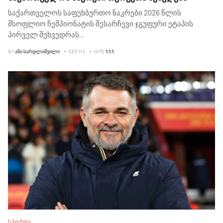
საქართველოს საფეხბურთო ნაკრები 2026 წლის
მსოფლიო ჩემპიონატის შესარჩევი ჯგუფური ეტაპის
პირველ შეხვედრას
...
BY
ᲐᲜᲘ ᲡᲐᲠᲓᲚᲘᲨᲕᲘᲚᲘ
SEP 04
HITS
555
ᲡᲞᲝᲠᲢᲘ