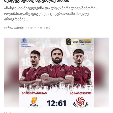
შემდეგ მეორე ადგილზე არიან
ანასტასია მეტელკინა და ლუკა ბერულავა ზამთრის
ოლიმპიადაზე ფიგურულ ციგურაობაში მოკლე
პროგრამის
...
BY
ᲠᲣᲡᲐ ᲮᲐᲕᲗᲐᲡᲘ
FEB 16
HITS
380