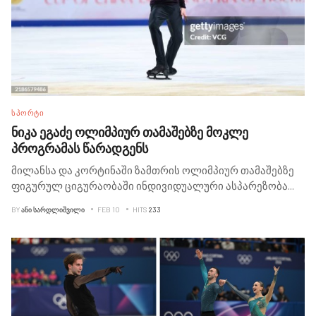
ᲡᲞᲝᲠᲢᲘ
ნიკა ეგაძე ოლიმპიურ თამაშებზე მოკლე
პროგრამას წარადგენს
მილანსა და კორტინაში ზამთრის ოლიმპიურ თამაშებზე
ფიგურულ ციგურაობაში ინდივიდუალური ასპარეზობა
...
BY
ᲐᲜᲘ ᲡᲐᲠᲓᲚᲘᲨᲕᲘᲚᲘ
FEB 10
HITS
233