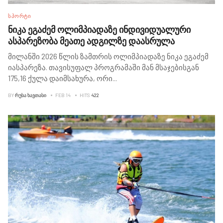
ᲡᲞᲝᲠᲢᲘ
ნიკა ეგაძემ ოლიმპიადაზე ინდივიდუალური
ასპარეზობა მეათე ადგილზე დაასრულა
მილანში 2026 წლის ზამთრის ოლიმპიადაზე ნიკა ეგაძემ
იასპარეზა. თავისუფალ პროგრამაში მან მსაჯებისგან
175,16 ქულა დაიმსახურა, ორი
...
BY
ᲠᲣᲡᲐ ᲮᲐᲕᲗᲐᲡᲘ
FEB 14
HITS
422