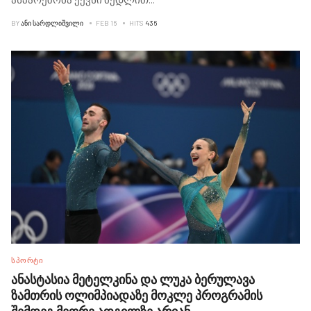
BY
ᲐᲜᲘ ᲡᲐᲠᲓᲚᲘᲨᲕᲘᲚᲘ
FEB 16
HITS
436
ᲡᲞᲝᲠᲢᲘ
ანასტასია მეტელკინა და ლუკა ბერულავა
ზამთრის ოლიმპიადაზე მოკლე პროგრამის