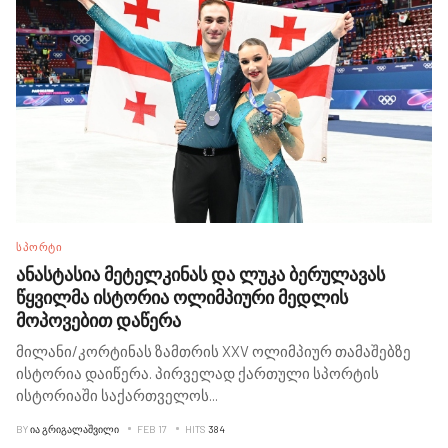
ᲡᲞᲝᲠᲢᲘ
ანასტასია მეტელკინას და ლუკა ბერულავას
წყვილმა ისტორია ოლიმპიური მედლის
მოპოვებით დაწერა
მილანი/კორტინას ზამთრის XXV ოლიმპიურ თამაშებზე
ისტორია დაიწერა. პირველად ქართული სპორტის
ისტორიაში საქართველოს
...
BY
ᲘᲐ ᲒᲠᲘᲒᲐᲚᲐᲨᲕᲘᲚᲘ
FEB 17
HITS
384