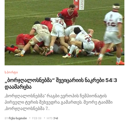
ᲡᲞᲝᲠᲢᲘ
„ბორჯღალოსნებმა“ შვეიცარიის ნაკრები 54:3
დაამარცხა
„ბორჯღალოსნებმა“ რაგბი ევროპის ჩემპიონატის
პირველი ტურის შეხვედრა გამართეს. მეორე ტაიმში
„ბორჯღალოსნებმა 7
...
BY
ᲠᲣᲡᲐ ᲮᲐᲕᲗᲐᲡᲘ
FEB 08
HITS
348