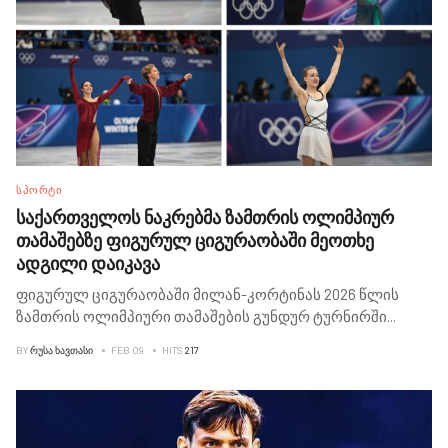
ᲡᲞᲝᲠᲢᲘ
საქართველოს ნაკრებმა ზამთრის ოლიმპიურ
თამაშებზე ფიგურულ ციგურაობაში მეოთხე
ადგილი დაიკავა
ფიგურულ ციგურაობაში მილან-კორტინას 2026 წლის
ზამთრის ოლიმპიური თამაშების გუნდურ ტურნირში
...
BY
ᲠᲣᲡᲐ ᲮᲐᲕᲗᲐᲡᲘ
FEB 09
HITS
217