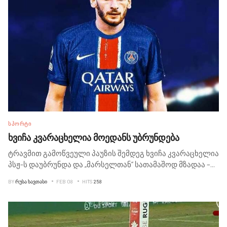
ᲡᲞᲝᲠᲢᲘ
ხვიჩა კვარაცხელია მოედანს უბრუნდება
ტრავმით გამოწვეული პაუზის შემდეგ ხვიჩა კვარაცხელია
პსჟ-ს დაუბრუნდა და „მარსელთან“ სათამაშოდ მზადაა –
...
BY
ᲠᲣᲡᲐ ᲮᲐᲕᲗᲐᲡᲘ
FEB 08
HITS
258