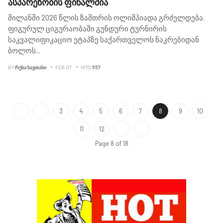
ასპარეზობის ფინალშია
მილანში 2026 წლის ზამთრის ოლიმპიადა გრძელდება.
ფიგურულ ციგურაობაში გუნდური ტურნირის
საკვალიფიკაციო ეტაპზე საქართველოს ნაკრებიდან
ბოლოს
...
BY
ᲠᲣᲡᲐ ᲮᲐᲕᲗᲐᲡᲘ
FEB 07
HITS
557
3
4
5
6
7
8
9
10
11
12
Page 8 of 18