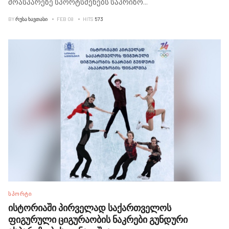
მოასპარეზე სპორტსმენებს საპრიზო
...
BY
ᲠᲣᲡᲐ ᲮᲐᲕᲗᲐᲡᲘ
FEB 08
HITS
573
ᲡᲞᲝᲠᲢᲘ
ისტორიაში პირველად საქართველოს
ფიგურული ციგურაობის ნაკრები გუნდური