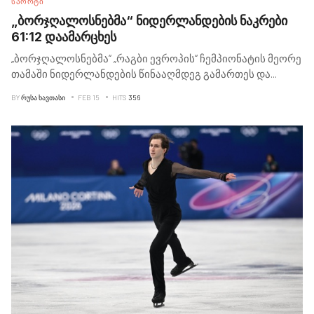
ᲡᲞᲝᲠᲢᲘ
„ბორჯღალოსნებმა“ ნიდერლანდების ნაკრები
61:12 დაამარცხეს
„ბორჯღალოსნებმა“ „რაგბი ევროპის“ ჩემპიონატის მეორე
თამაში ნიდერლანდების წინააღმდეგ გამართეს და
...
BY
ᲠᲣᲡᲐ ᲮᲐᲕᲗᲐᲡᲘ
FEB 15
HITS
356