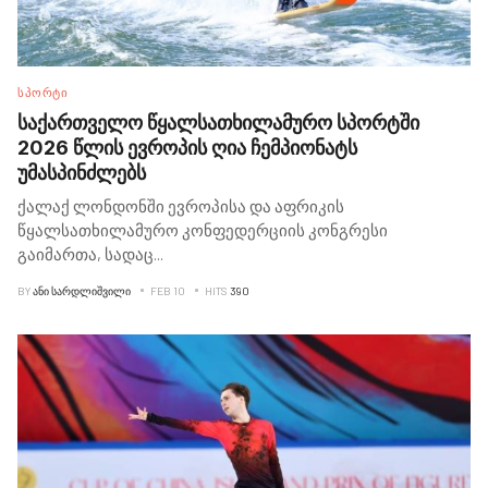
ᲡᲞᲝᲠᲢᲘ
საქართველო წყალსათხილამურო სპორტში
2026 წლის ევროპის ღია ჩემპიონატს
უმასპინძლებს
ქალაქ ლონდონში ევროპისა და აფრიკის
წყალსათხილამურო კონფედერციის კონგრესი
გაიმართა, სადაც
...
BY
ᲐᲜᲘ ᲡᲐᲠᲓᲚᲘᲨᲕᲘᲚᲘ
FEB 10
HITS
390